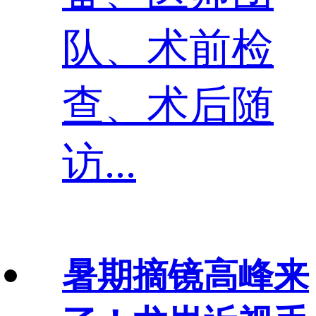
队、术前检
查、术后随
访...
暑期摘镜高峰来