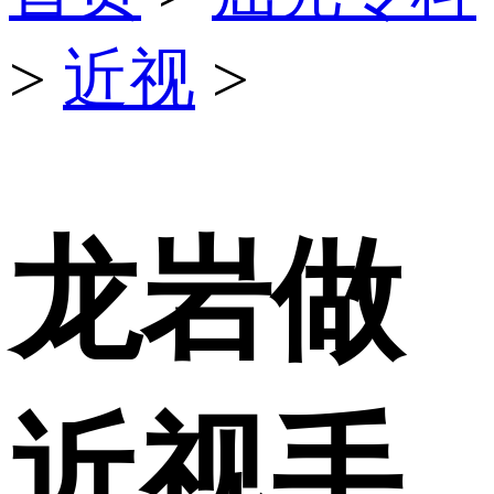
>
近视
>
龙岩做
近视手